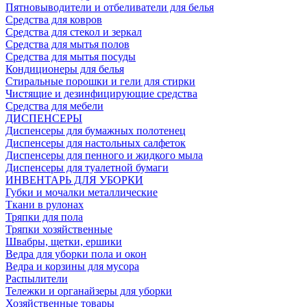
Пятновыводители и отбеливатели для белья
Средства для ковров
Средства для стекол и зеркал
Средства для мытья полов
Средства для мытья посуды
Кондиционеры для белья
Стиральные порошки и гели для стирки
Чистящие и дезинфицирующие средства
Средства для мебели
ДИСПЕНСЕРЫ
Диспенсеры для бумажных полотенец
Диспенсеры для настольных салфеток
Диспенсеры для пенного и жидкого мыла
Диспенсеры для туалетной бумаги
ИНВЕНТАРЬ ДЛЯ УБОРКИ
Губки и мочалки металлические
Ткани в рулонах
Тряпки для пола
Тряпки хозяйственные
Швабры, щетки, ершики
Ведра для уборки пола и окон
Ведра и корзины для мусора
Распылители
Тележки и органайзеры для уборки
Хозяйственные товары