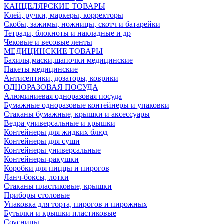
КАНЦЕЛЯРСКИЕ ТОВАРЫ
Клей, ручки, маркеры, корректоры
Скобы, зажимы, ножницы, скотч и батарейки
Тетради, блокноты и накладные и др
Чековые и весовые ленты
МЕДИЦИНСКИЕ ТОВАРЫ
Бахилы,маски,шапочки медицинские
Пакеты медицинские
Антисептики, дозаторы, коврики
ОДНОРАЗОВАЯ ПОСУДА
Алюминиевая одноразовая посуда
Бумажные одноразовые контейнеры и упаковки
Стаканы бумажные, крышки и аксессуары
Ведра универсальные и крышки
Контейнеры для жидких блюд
Контейнеры для суши
Контейнеры универсальные
Контейнеры-ракушки
Коробки для пиццы и пирогов
Ланч-боксы, лотки
Стаканы пластиковые, крышки
Приборы столовые
Упаковка для торта, пирогов и пирожных
Бутылки и крышки пластиковые
Соусницы