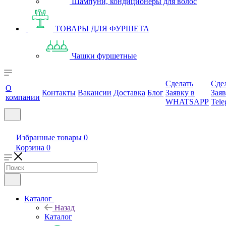
Шампуни, кондиционеры для волос
ТОВАРЫ ДЛЯ ФУРШЕТА
Чашки фуршетные
Сделать
Сде
О
Контакты
Вакансии
Доставка
Блог
Заявку в
Заяв
компании
WHATSAPP
Tele
Избранные товары
0
Корзина
0
Каталог
Назад
Каталог