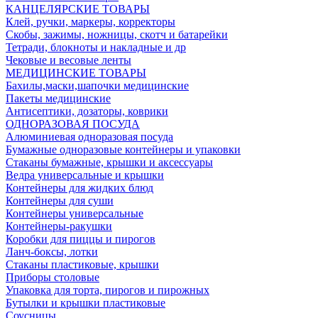
КАНЦЕЛЯРСКИЕ ТОВАРЫ
Клей, ручки, маркеры, корректоры
Скобы, зажимы, ножницы, скотч и батарейки
Тетради, блокноты и накладные и др
Чековые и весовые ленты
МЕДИЦИНСКИЕ ТОВАРЫ
Бахилы,маски,шапочки медицинские
Пакеты медицинские
Антисептики, дозаторы, коврики
ОДНОРАЗОВАЯ ПОСУДА
Алюминиевая одноразовая посуда
Бумажные одноразовые контейнеры и упаковки
Стаканы бумажные, крышки и аксессуары
Ведра универсальные и крышки
Контейнеры для жидких блюд
Контейнеры для суши
Контейнеры универсальные
Контейнеры-ракушки
Коробки для пиццы и пирогов
Ланч-боксы, лотки
Стаканы пластиковые, крышки
Приборы столовые
Упаковка для торта, пирогов и пирожных
Бутылки и крышки пластиковые
Соусницы