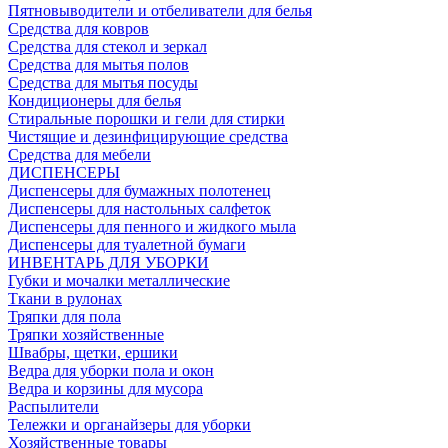
Пятновыводители и отбеливатели для белья
Средства для ковров
Средства для стекол и зеркал
Средства для мытья полов
Средства для мытья посуды
Кондиционеры для белья
Стиральные порошки и гели для стирки
Чистящие и дезинфицирующие средства
Средства для мебели
ДИСПЕНСЕРЫ
Диспенсеры для бумажных полотенец
Диспенсеры для настольных салфеток
Диспенсеры для пенного и жидкого мыла
Диспенсеры для туалетной бумаги
ИНВЕНТАРЬ ДЛЯ УБОРКИ
Губки и мочалки металлические
Ткани в рулонах
Тряпки для пола
Тряпки хозяйственные
Швабры, щетки, ершики
Ведра для уборки пола и окон
Ведра и корзины для мусора
Распылители
Тележки и органайзеры для уборки
Хозяйственные товары