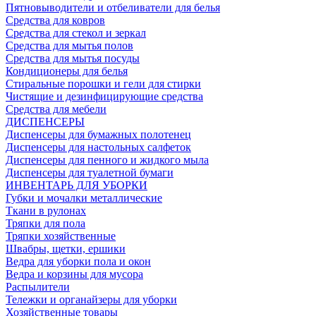
Пятновыводители и отбеливатели для белья
Средства для ковров
Средства для стекол и зеркал
Средства для мытья полов
Средства для мытья посуды
Кондиционеры для белья
Стиральные порошки и гели для стирки
Чистящие и дезинфицирующие средства
Средства для мебели
ДИСПЕНСЕРЫ
Диспенсеры для бумажных полотенец
Диспенсеры для настольных салфеток
Диспенсеры для пенного и жидкого мыла
Диспенсеры для туалетной бумаги
ИНВЕНТАРЬ ДЛЯ УБОРКИ
Губки и мочалки металлические
Ткани в рулонах
Тряпки для пола
Тряпки хозяйственные
Швабры, щетки, ершики
Ведра для уборки пола и окон
Ведра и корзины для мусора
Распылители
Тележки и органайзеры для уборки
Хозяйственные товары