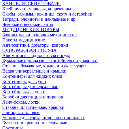
КАНЦЕЛЯРСКИЕ ТОВАРЫ
Клей, ручки, маркеры, корректоры
Скобы, зажимы, ножницы, скотч и батарейки
Тетради, блокноты и накладные и др
Чековые и весовые ленты
МЕДИЦИНСКИЕ ТОВАРЫ
Бахилы,маски,шапочки медицинские
Пакеты медицинские
Антисептики, дозаторы, коврики
ОДНОРАЗОВАЯ ПОСУДА
Алюминиевая одноразовая посуда
Бумажные одноразовые контейнеры и упаковки
Стаканы бумажные, крышки и аксессуары
Ведра универсальные и крышки
Контейнеры для жидких блюд
Контейнеры для суши
Контейнеры универсальные
Контейнеры-ракушки
Коробки для пиццы и пирогов
Ланч-боксы, лотки
Стаканы пластиковые, крышки
Приборы столовые
Упаковка для торта, пирогов и пирожных
Бутылки и крышки пластиковые
Соусницы