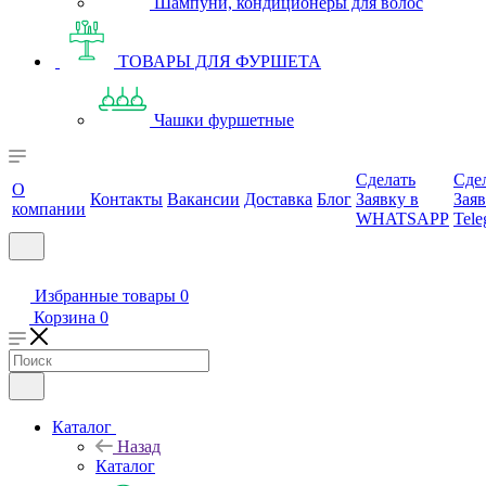
Шампуни, кондиционеры для волос
ТОВАРЫ ДЛЯ ФУРШЕТА
Чашки фуршетные
Сделать
Сде
О
Контакты
Вакансии
Доставка
Блог
Заявку в
Заяв
компании
WHATSAPP
Tele
Избранные товары
0
Корзина
0
Каталог
Назад
Каталог