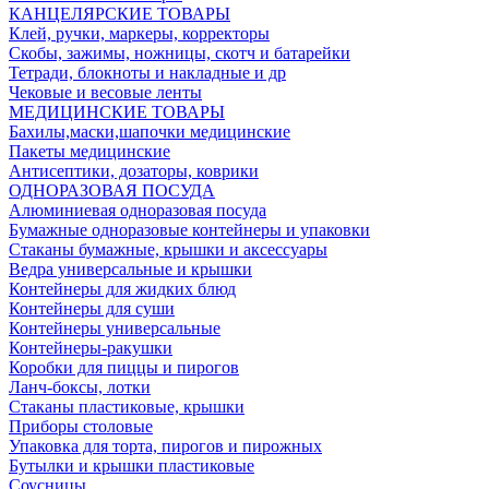
КАНЦЕЛЯРСКИЕ ТОВАРЫ
Клей, ручки, маркеры, корректоры
Скобы, зажимы, ножницы, скотч и батарейки
Тетради, блокноты и накладные и др
Чековые и весовые ленты
МЕДИЦИНСКИЕ ТОВАРЫ
Бахилы,маски,шапочки медицинские
Пакеты медицинские
Антисептики, дозаторы, коврики
ОДНОРАЗОВАЯ ПОСУДА
Алюминиевая одноразовая посуда
Бумажные одноразовые контейнеры и упаковки
Стаканы бумажные, крышки и аксессуары
Ведра универсальные и крышки
Контейнеры для жидких блюд
Контейнеры для суши
Контейнеры универсальные
Контейнеры-ракушки
Коробки для пиццы и пирогов
Ланч-боксы, лотки
Стаканы пластиковые, крышки
Приборы столовые
Упаковка для торта, пирогов и пирожных
Бутылки и крышки пластиковые
Соусницы