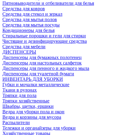
Пятновыводители и отбеливатели для белья
Средства для ковров
Средства для стекол и зеркал
Средства для мытья полов
Средства для мытья посуды
Кондиционеры для белья
Стиральные порошки и гели для стирки
Чистящие и дезинфицирующие средства
Средства для мебели
ДИСПЕНСЕРЫ
Диспенсеры для бумажных полотенец
Диспенсеры для настольных салфеток
Диспенсеры для пенного и жидкого мыла
Диспенсеры для туалетной бумаги
ИНВЕНТАРЬ ДЛЯ УБОРКИ
Губки и мочалки металлические
Ткани в рулонах
Тряпки для пола
Тряпки хозяйственные
Швабры, щетки, ершики
Ведра для уборки пола и окон
Ведра и корзины для мусора
Распылители
Тележки и органайзеры для уборки
Хозяйственные товары