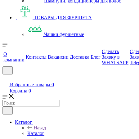
Шампуни, кондиционеры для волос
ТОВАРЫ ДЛЯ ФУРШЕТА
Чашки фуршетные
Сделать
Сде
О
Контакты
Вакансии
Доставка
Блог
Заявку в
Заяв
компании
WHATSAPP
Tele
Избранные товары
0
Корзина
0
Каталог
Назад
Каталог