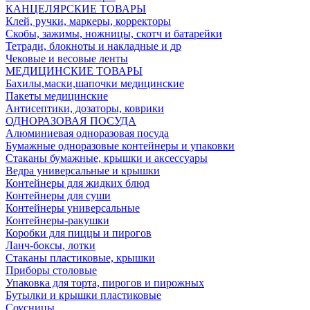
КАНЦЕЛЯРСКИЕ ТОВАРЫ
Клей, ручки, маркеры, корректоры
Скобы, зажимы, ножницы, скотч и батарейки
Тетради, блокноты и накладные и др
Чековые и весовые ленты
МЕДИЦИНСКИЕ ТОВАРЫ
Бахилы,маски,шапочки медицинские
Пакеты медицинские
Антисептики, дозаторы, коврики
ОДНОРАЗОВАЯ ПОСУДА
Алюминиевая одноразовая посуда
Бумажные одноразовые контейнеры и упаковки
Стаканы бумажные, крышки и аксессуары
Ведра универсальные и крышки
Контейнеры для жидких блюд
Контейнеры для суши
Контейнеры универсальные
Контейнеры-ракушки
Коробки для пиццы и пирогов
Ланч-боксы, лотки
Стаканы пластиковые, крышки
Приборы столовые
Упаковка для торта, пирогов и пирожных
Бутылки и крышки пластиковые
Соусницы