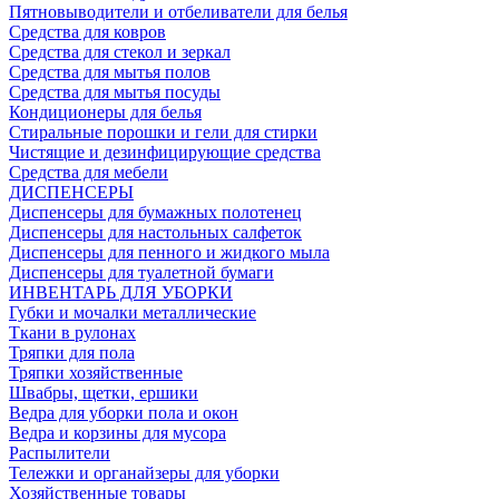
Пятновыводители и отбеливатели для белья
Средства для ковров
Средства для стекол и зеркал
Средства для мытья полов
Средства для мытья посуды
Кондиционеры для белья
Стиральные порошки и гели для стирки
Чистящие и дезинфицирующие средства
Средства для мебели
ДИСПЕНСЕРЫ
Диспенсеры для бумажных полотенец
Диспенсеры для настольных салфеток
Диспенсеры для пенного и жидкого мыла
Диспенсеры для туалетной бумаги
ИНВЕНТАРЬ ДЛЯ УБОРКИ
Губки и мочалки металлические
Ткани в рулонах
Тряпки для пола
Тряпки хозяйственные
Швабры, щетки, ершики
Ведра для уборки пола и окон
Ведра и корзины для мусора
Распылители
Тележки и органайзеры для уборки
Хозяйственные товары