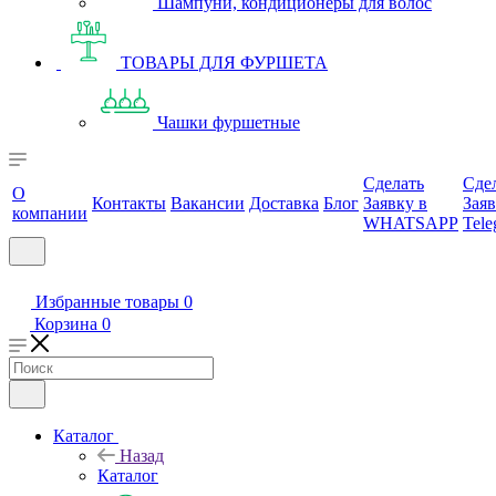
Шампуни, кондиционеры для волос
ТОВАРЫ ДЛЯ ФУРШЕТА
Чашки фуршетные
Сделать
Сде
О
Контакты
Вакансии
Доставка
Блог
Заявку в
Заяв
компании
WHATSAPP
Tele
Избранные товары
0
Корзина
0
Каталог
Назад
Каталог