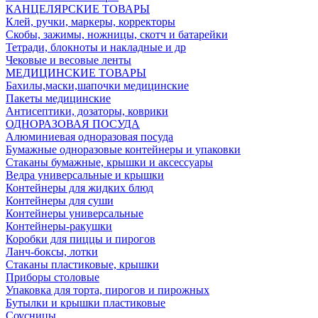
КАНЦЕЛЯРСКИЕ ТОВАРЫ
Клей, ручки, маркеры, корректоры
Скобы, зажимы, ножницы, скотч и батарейки
Тетради, блокноты и накладные и др
Чековые и весовые ленты
МЕДИЦИНСКИЕ ТОВАРЫ
Бахилы,маски,шапочки медицинские
Пакеты медицинские
Антисептики, дозаторы, коврики
ОДНОРАЗОВАЯ ПОСУДА
Алюминиевая одноразовая посуда
Бумажные одноразовые контейнеры и упаковки
Стаканы бумажные, крышки и аксессуары
Ведра универсальные и крышки
Контейнеры для жидких блюд
Контейнеры для суши
Контейнеры универсальные
Контейнеры-ракушки
Коробки для пиццы и пирогов
Ланч-боксы, лотки
Стаканы пластиковые, крышки
Приборы столовые
Упаковка для торта, пирогов и пирожных
Бутылки и крышки пластиковые
Соусницы