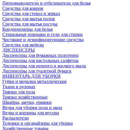
Пятновыводители и отбеливатели для белья
Средства для ковров
Средства для стекол и зеркал
Средства для мытья полов
Средства для мытья посуды
Кондиционеры для белья
Стиральные порошки и гели для стирки
Чистящие и дезинфицирующие средства
Средства для мебели
ДИСПЕНСЕРЫ
Диспенсеры для бумажных полотенец
Диспенсеры для настольных салфеток
Диспенсеры для пенного и жидкого мыла
Диспенсеры для туалетной бумаги
ИНВЕНТАРЬ ДЛЯ УБОРКИ
Губки и мочалки металлические
Ткани в рулонах
Тряпки для пола
Тряпки хозяйственные
Швабры, щетки, ершики
Ведра для уборки пола и окон
Ведра и корзины для мусора
Распылители
Тележки и органайзеры для уборки
Хозяйственные товары