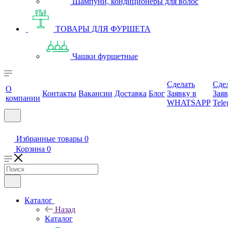
Шампуни, кондиционеры для волос
ТОВАРЫ ДЛЯ ФУРШЕТА
Чашки фуршетные
Сделать
Сде
О
Контакты
Вакансии
Доставка
Блог
Заявку в
Заяв
компании
WHATSAPP
Tele
Избранные товары
0
Корзина
0
Каталог
Назад
Каталог