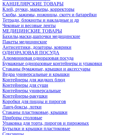
КАНЦЕЛЯРСКИЕ ТОВАРЫ
Клей, ручки, маркеры, корректоры
Скобы, зажимы, ножницы, скотч и батарейки
Тетради, блокноты и накладные и др
Чековые и весовые ленты
МЕДИЦИНСКИЕ ТОВАРЫ
Бахилы,маски,шапочки медицинские
Пакеты медицинские
Антисептики, дозаторы, коврики
ОДНОРАЗОВАЯ ПОСУДА
Алюминиевая одноразовая посуда
Бумажные одноразовые контейнеры и упаковки
Стаканы бумажные, крышки и аксессуары
Ведра универсальные и крышки
Контейнеры для жидких блюд
Контейнеры для суши
Контейнеры универсальные
Контейнеры-ракушки
Коробки для пиццы и пирогов
Ланч-боксы, лотки
Стаканы пластиковые, крышки
Приборы столовые
Упаковка для торта, пирогов и пирожных
Бутылки и крышки пластиковые
Соусницы