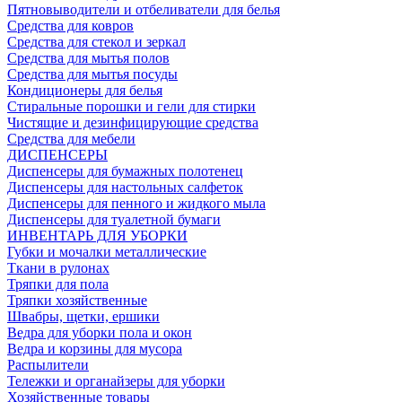
Пятновыводители и отбеливатели для белья
Средства для ковров
Средства для стекол и зеркал
Средства для мытья полов
Средства для мытья посуды
Кондиционеры для белья
Стиральные порошки и гели для стирки
Чистящие и дезинфицирующие средства
Средства для мебели
ДИСПЕНСЕРЫ
Диспенсеры для бумажных полотенец
Диспенсеры для настольных салфеток
Диспенсеры для пенного и жидкого мыла
Диспенсеры для туалетной бумаги
ИНВЕНТАРЬ ДЛЯ УБОРКИ
Губки и мочалки металлические
Ткани в рулонах
Тряпки для пола
Тряпки хозяйственные
Швабры, щетки, ершики
Ведра для уборки пола и окон
Ведра и корзины для мусора
Распылители
Тележки и органайзеры для уборки
Хозяйственные товары