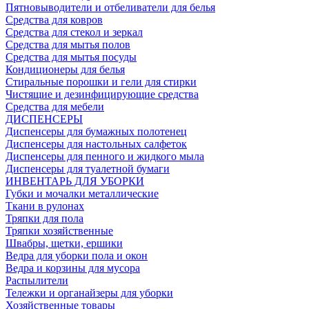
Пятновыводители и отбеливатели для белья
Средства для ковров
Средства для стекол и зеркал
Средства для мытья полов
Средства для мытья посуды
Кондиционеры для белья
Стиральные порошки и гели для стирки
Чистящие и дезинфицирующие средства
Средства для мебели
ДИСПЕНСЕРЫ
Диспенсеры для бумажных полотенец
Диспенсеры для настольных салфеток
Диспенсеры для пенного и жидкого мыла
Диспенсеры для туалетной бумаги
ИНВЕНТАРЬ ДЛЯ УБОРКИ
Губки и мочалки металлические
Ткани в рулонах
Тряпки для пола
Тряпки хозяйственные
Швабры, щетки, ершики
Ведра для уборки пола и окон
Ведра и корзины для мусора
Распылители
Тележки и органайзеры для уборки
Хозяйственные товары