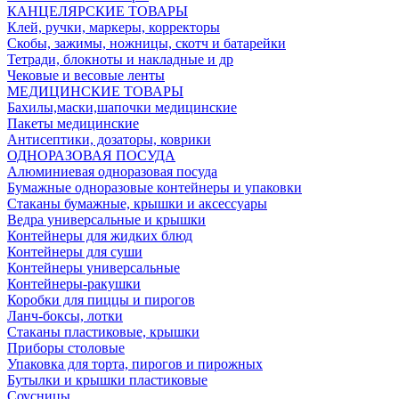
КАНЦЕЛЯРСКИЕ ТОВАРЫ
Клей, ручки, маркеры, корректоры
Скобы, зажимы, ножницы, скотч и батарейки
Тетради, блокноты и накладные и др
Чековые и весовые ленты
МЕДИЦИНСКИЕ ТОВАРЫ
Бахилы,маски,шапочки медицинские
Пакеты медицинские
Антисептики, дозаторы, коврики
ОДНОРАЗОВАЯ ПОСУДА
Алюминиевая одноразовая посуда
Бумажные одноразовые контейнеры и упаковки
Стаканы бумажные, крышки и аксессуары
Ведра универсальные и крышки
Контейнеры для жидких блюд
Контейнеры для суши
Контейнеры универсальные
Контейнеры-ракушки
Коробки для пиццы и пирогов
Ланч-боксы, лотки
Стаканы пластиковые, крышки
Приборы столовые
Упаковка для торта, пирогов и пирожных
Бутылки и крышки пластиковые
Соусницы