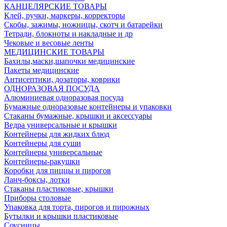
КАНЦЕЛЯРСКИЕ ТОВАРЫ
Клей, ручки, маркеры, корректоры
Скобы, зажимы, ножницы, скотч и батарейки
Тетради, блокноты и накладные и др
Чековые и весовые ленты
МЕДИЦИНСКИЕ ТОВАРЫ
Бахилы,маски,шапочки медицинские
Пакеты медицинские
Антисептики, дозаторы, коврики
ОДНОРАЗОВАЯ ПОСУДА
Алюминиевая одноразовая посуда
Бумажные одноразовые контейнеры и упаковки
Стаканы бумажные, крышки и аксессуары
Ведра универсальные и крышки
Контейнеры для жидких блюд
Контейнеры для суши
Контейнеры универсальные
Контейнеры-ракушки
Коробки для пиццы и пирогов
Ланч-боксы, лотки
Стаканы пластиковые, крышки
Приборы столовые
Упаковка для торта, пирогов и пирожных
Бутылки и крышки пластиковые
Соусницы