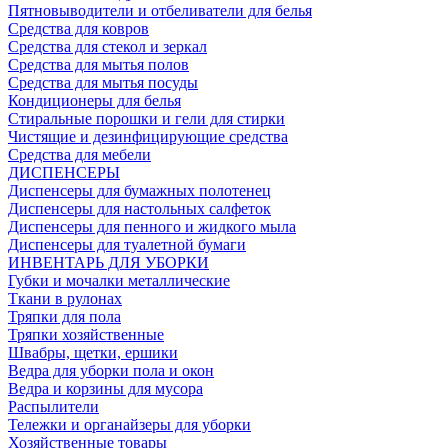
Пятновыводители и отбеливатели для белья
Средства для ковров
Средства для стекол и зеркал
Средства для мытья полов
Средства для мытья посуды
Кондиционеры для белья
Стиральные порошки и гели для стирки
Чистящие и дезинфицирующие средства
Средства для мебели
ДИСПЕНСЕРЫ
Диспенсеры для бумажных полотенец
Диспенсеры для настольных салфеток
Диспенсеры для пенного и жидкого мыла
Диспенсеры для туалетной бумаги
ИНВЕНТАРЬ ДЛЯ УБОРКИ
Губки и мочалки металлические
Ткани в рулонах
Тряпки для пола
Тряпки хозяйственные
Швабры, щетки, ершики
Ведра для уборки пола и окон
Ведра и корзины для мусора
Распылители
Тележки и органайзеры для уборки
Хозяйственные товары