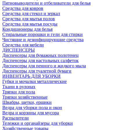
Пятновыводители и отбеливатели для белья
Средства для ковров
Средства для стекол и зеркал
Средства для мытья полов
Средства для мытья посуды
Кондиционеры для белья
Стиральные порошки и гели для стирки
Чистящие и дезинфицирующие средства
Средства для мебели
ДИСПЕНСЕРЫ
Диспенсеры для бумажных полотенец
Диспенсеры для настольных салфеток
Диспенсеры для пенного и жидкого мыла
Диспенсеры для туалетной бумаги
ИНВЕНТАРЬ ДЛЯ УБОРКИ
Губки и мочалки металлические
Ткани в рулонах
Тряпки для пола
Тряпки хозяйственные
Швабры, щетки, ершики
Ведра для уборки пола и окон
Ведра и корзины для мусора
Распылители
Тележки и органайзеры для уборки
Хозяйственные товары