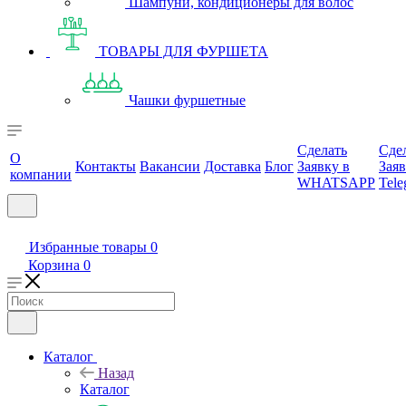
Шампуни, кондиционеры для волос
ТОВАРЫ ДЛЯ ФУРШЕТА
Чашки фуршетные
Сделать
Сде
О
Контакты
Вакансии
Доставка
Блог
Заявку в
Заяв
компании
WHATSAPP
Tele
Избранные товары
0
Корзина
0
Каталог
Назад
Каталог