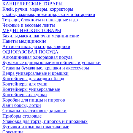
КАНЦЕЛЯРСКИЕ ТОВАРЫ
Клей, ручки, маркеры, корректоры
Скобы, зажимы, ножницы, скотч и батарейки
Тетради, блокноты и накладные и др
Чековые и весовые ленты
МЕДИЦИНСКИЕ ТОВАРЫ
Бахилы,маски,шапочки медицинские
Пакеты медицинские
Антисептики, дозаторы, коврики
ОДНОРАЗОВАЯ ПОСУДА
Алюминиевая одноразовая посуда
Бумажные одноразовые контейнеры и упаковки
Стаканы бумажные, крышки и аксессуары
Ведра универсальные и крышки
Контейнеры для жидких блюд
Контейнеры для суши
Контейнеры универсальные
Контейнеры-ракушки
Коробки для пиццы и пирогов
Ланч-боксы, лотки
Стаканы пластиковые, крышки
Приборы столовые
Упаковка для торта, пирогов и пирожных
Бутылки и крышки пластиковые
Соусницы