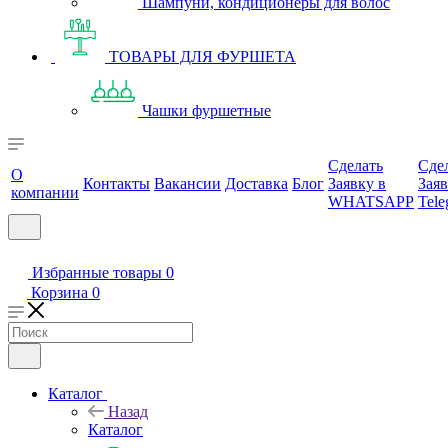
Шампуни, кондиционеры для волос
ТОВАРЫ ДЛЯ ФУРШЕТА
Чашки фуршетные
Сделать
Сде
О
Контакты
Вакансии
Доставка
Блог
Заявку в
Заяв
компании
WHATSAPP
Tele
Избранные товары
0
Корзина
0
Каталог
Назад
Каталог