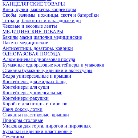
КАНЦЕЛЯРСКИЕ ТОВАРЫ
Клей, ручки, маркеры, корректоры
Скобы, зажимы, ножницы, скотч и батарейки
Тетради, блокноты и накладные и др
Чековые и весовые ленты
МЕДИЦИНСКИЕ ТОВАРЫ
Бахилы,маски,шапочки медицинские
Пакеты медицинские
Антисептики, дозаторы, коврики
ОДНОРАЗОВАЯ ПОСУДА
Алюминиевая одноразовая посуда
Бумажные одноразовые контейнеры и упаковки
Стаканы бумажные, крышки и аксессуары
Ведра универсальные и крышки
Контейнеры для жидких блюд
Контейнеры для суши
Контейнеры универсальные
Контейнеры-ракушки
Коробки для пиццы и пирогов
Ланч-боксы, лотки
Стаканы пластиковые, крышки
Приборы столовые
Упаковка для торта, пирогов и пирожных
Бутылки и крышки пластиковые
Соусницы