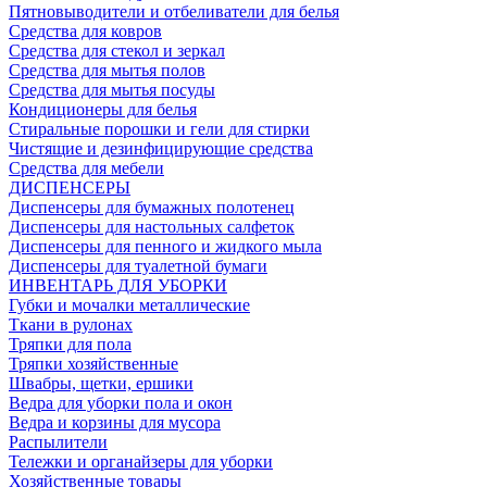
Пятновыводители и отбеливатели для белья
Средства для ковров
Средства для стекол и зеркал
Средства для мытья полов
Средства для мытья посуды
Кондиционеры для белья
Стиральные порошки и гели для стирки
Чистящие и дезинфицирующие средства
Средства для мебели
ДИСПЕНСЕРЫ
Диспенсеры для бумажных полотенец
Диспенсеры для настольных салфеток
Диспенсеры для пенного и жидкого мыла
Диспенсеры для туалетной бумаги
ИНВЕНТАРЬ ДЛЯ УБОРКИ
Губки и мочалки металлические
Ткани в рулонах
Тряпки для пола
Тряпки хозяйственные
Швабры, щетки, ершики
Ведра для уборки пола и окон
Ведра и корзины для мусора
Распылители
Тележки и органайзеры для уборки
Хозяйственные товары