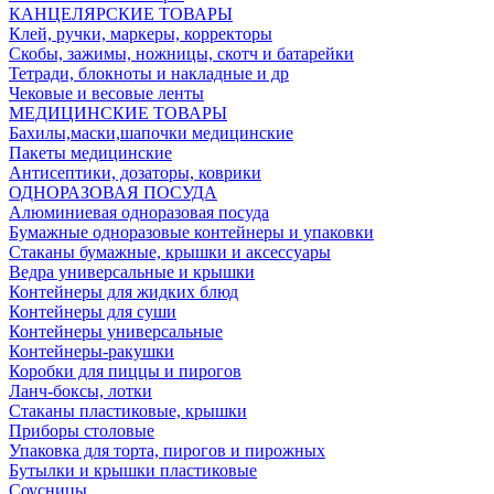
КАНЦЕЛЯРСКИЕ ТОВАРЫ
Клей, ручки, маркеры, корректоры
Скобы, зажимы, ножницы, скотч и батарейки
Тетради, блокноты и накладные и др
Чековые и весовые ленты
МЕДИЦИНСКИЕ ТОВАРЫ
Бахилы,маски,шапочки медицинские
Пакеты медицинские
Антисептики, дозаторы, коврики
ОДНОРАЗОВАЯ ПОСУДА
Алюминиевая одноразовая посуда
Бумажные одноразовые контейнеры и упаковки
Стаканы бумажные, крышки и аксессуары
Ведра универсальные и крышки
Контейнеры для жидких блюд
Контейнеры для суши
Контейнеры универсальные
Контейнеры-ракушки
Коробки для пиццы и пирогов
Ланч-боксы, лотки
Стаканы пластиковые, крышки
Приборы столовые
Упаковка для торта, пирогов и пирожных
Бутылки и крышки пластиковые
Соусницы