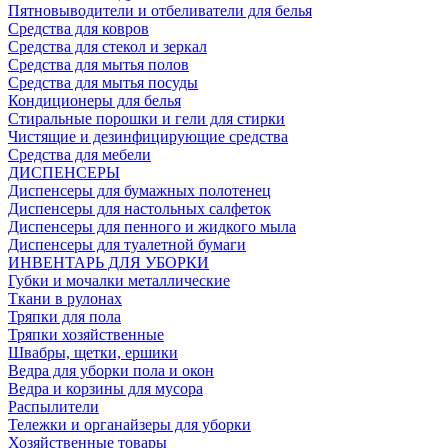
Пятновыводители и отбеливатели для белья
Средства для ковров
Средства для стекол и зеркал
Средства для мытья полов
Средства для мытья посуды
Кондиционеры для белья
Стиральные порошки и гели для стирки
Чистящие и дезинфицирующие средства
Средства для мебели
ДИСПЕНСЕРЫ
Диспенсеры для бумажных полотенец
Диспенсеры для настольных салфеток
Диспенсеры для пенного и жидкого мыла
Диспенсеры для туалетной бумаги
ИНВЕНТАРЬ ДЛЯ УБОРКИ
Губки и мочалки металлические
Ткани в рулонах
Тряпки для пола
Тряпки хозяйственные
Швабры, щетки, ершики
Ведра для уборки пола и окон
Ведра и корзины для мусора
Распылители
Тележки и органайзеры для уборки
Хозяйственные товары