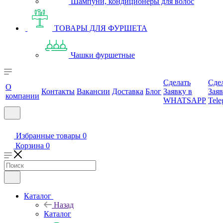
Шампуни, кондиционеры для волос
ТОВАРЫ ДЛЯ ФУРШЕТА
Чашки фуршетные
Сделать
Сде
О
Контакты
Вакансии
Доставка
Блог
Заявку в
Заяв
компании
WHATSAPP
Tele
Избранные товары
0
Корзина
0
Каталог
Назад
Каталог