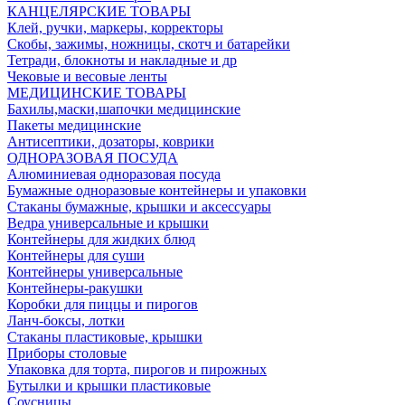
КАНЦЕЛЯРСКИЕ ТОВАРЫ
Клей, ручки, маркеры, корректоры
Скобы, зажимы, ножницы, скотч и батарейки
Тетради, блокноты и накладные и др
Чековые и весовые ленты
МЕДИЦИНСКИЕ ТОВАРЫ
Бахилы,маски,шапочки медицинские
Пакеты медицинские
Антисептики, дозаторы, коврики
ОДНОРАЗОВАЯ ПОСУДА
Алюминиевая одноразовая посуда
Бумажные одноразовые контейнеры и упаковки
Стаканы бумажные, крышки и аксессуары
Ведра универсальные и крышки
Контейнеры для жидких блюд
Контейнеры для суши
Контейнеры универсальные
Контейнеры-ракушки
Коробки для пиццы и пирогов
Ланч-боксы, лотки
Стаканы пластиковые, крышки
Приборы столовые
Упаковка для торта, пирогов и пирожных
Бутылки и крышки пластиковые
Соусницы