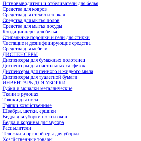
Пятновыводители и отбеливатели для белья
Средства для ковров
Средства для стекол и зеркал
Средства для мытья полов
Средства для мытья посуды
Кондиционеры для белья
Стиральные порошки и гели для стирки
Чистящие и дезинфицирующие средства
Средства для мебели
ДИСПЕНСЕРЫ
Диспенсеры для бумажных полотенец
Диспенсеры для настольных салфеток
Диспенсеры для пенного и жидкого мыла
Диспенсеры для туалетной бумаги
ИНВЕНТАРЬ ДЛЯ УБОРКИ
Губки и мочалки металлические
Ткани в рулонах
Тряпки для пола
Тряпки хозяйственные
Швабры, щетки, ершики
Ведра для уборки пола и окон
Ведра и корзины для мусора
Распылители
Тележки и органайзеры для уборки
Хозяйственные товары