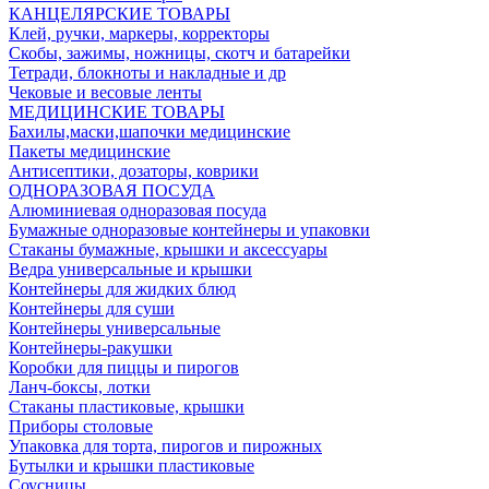
КАНЦЕЛЯРСКИЕ ТОВАРЫ
Клей, ручки, маркеры, корректоры
Скобы, зажимы, ножницы, скотч и батарейки
Тетради, блокноты и накладные и др
Чековые и весовые ленты
МЕДИЦИНСКИЕ ТОВАРЫ
Бахилы,маски,шапочки медицинские
Пакеты медицинские
Антисептики, дозаторы, коврики
ОДНОРАЗОВАЯ ПОСУДА
Алюминиевая одноразовая посуда
Бумажные одноразовые контейнеры и упаковки
Стаканы бумажные, крышки и аксессуары
Ведра универсальные и крышки
Контейнеры для жидких блюд
Контейнеры для суши
Контейнеры универсальные
Контейнеры-ракушки
Коробки для пиццы и пирогов
Ланч-боксы, лотки
Стаканы пластиковые, крышки
Приборы столовые
Упаковка для торта, пирогов и пирожных
Бутылки и крышки пластиковые
Соусницы