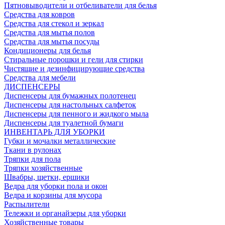
Пятновыводители и отбеливатели для белья
Средства для ковров
Средства для стекол и зеркал
Средства для мытья полов
Средства для мытья посуды
Кондиционеры для белья
Стиральные порошки и гели для стирки
Чистящие и дезинфицирующие средства
Средства для мебели
ДИСПЕНСЕРЫ
Диспенсеры для бумажных полотенец
Диспенсеры для настольных салфеток
Диспенсеры для пенного и жидкого мыла
Диспенсеры для туалетной бумаги
ИНВЕНТАРЬ ДЛЯ УБОРКИ
Губки и мочалки металлические
Ткани в рулонах
Тряпки для пола
Тряпки хозяйственные
Швабры, щетки, ершики
Ведра для уборки пола и окон
Ведра и корзины для мусора
Распылители
Тележки и органайзеры для уборки
Хозяйственные товары