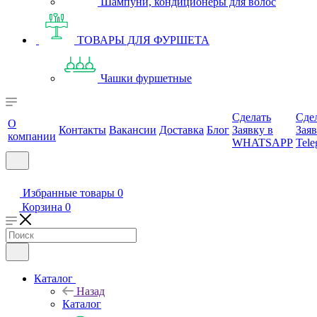
Шампуни, кондиционеры для волос
ТОВАРЫ ДЛЯ ФУРШЕТА
Чашки фуршетные
Сделать
Сде
О
Контакты
Вакансии
Доставка
Блог
Заявку в
Заяв
компании
WHATSAPP
Tele
Избранные товары
0
Корзина
0
Каталог
Назад
Каталог