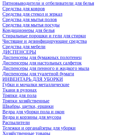
Пятновыводители и отбеливатели для белья
Средства для ковров
Средства для стекол и зеркал
Средства для мытья полов
Средства для мытья посуды
Кондиционеры для белья
Стиральные порошки и гели для стирки
Чистящие и дезинфицирующие средства
Средства для мебели
ДИСПЕНСЕРЫ
Диспенсеры для бумажных полотенец
Диспенсеры для настольных салфеток
Диспенсеры для пенного и жидкого мыла
Диспенсеры для туалетной бумаги
ИНВЕНТАРЬ ДЛЯ УБОРКИ
Губки и мочалки металлические
Ткани в рулонах
Тряпки для пола
Тряпки хозяйственные
Швабры, щетки, ершики
Ведра для уборки пола и окон
Ведра и корзины для мусора
Распылители
Тележки и органайзеры для уборки
Хозяйственные товары