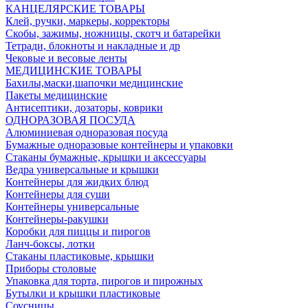
КАНЦЕЛЯРСКИЕ ТОВАРЫ
Клей, ручки, маркеры, корректоры
Скобы, зажимы, ножницы, скотч и батарейки
Тетради, блокноты и накладные и др
Чековые и весовые ленты
МЕДИЦИНСКИЕ ТОВАРЫ
Бахилы,маски,шапочки медицинские
Пакеты медицинские
Антисептики, дозаторы, коврики
ОДНОРАЗОВАЯ ПОСУДА
Алюминиевая одноразовая посуда
Бумажные одноразовые контейнеры и упаковки
Стаканы бумажные, крышки и аксессуары
Ведра универсальные и крышки
Контейнеры для жидких блюд
Контейнеры для суши
Контейнеры универсальные
Контейнеры-ракушки
Коробки для пиццы и пирогов
Ланч-боксы, лотки
Стаканы пластиковые, крышки
Приборы столовые
Упаковка для торта, пирогов и пирожных
Бутылки и крышки пластиковые
Соусницы