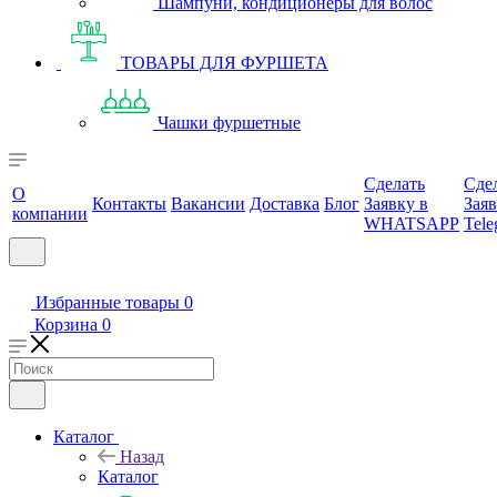
Шампуни, кондиционеры для волос
ТОВАРЫ ДЛЯ ФУРШЕТА
Чашки фуршетные
Сделать
Сде
О
Контакты
Вакансии
Доставка
Блог
Заявку в
Заяв
компании
WHATSAPP
Tele
Избранные товары
0
Корзина
0
Каталог
Назад
Каталог