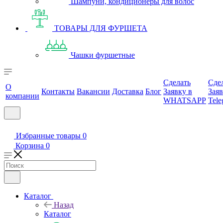
Шампуни, кондиционеры для волос
ТОВАРЫ ДЛЯ ФУРШЕТА
Чашки фуршетные
Сделать
Сде
О
Контакты
Вакансии
Доставка
Блог
Заявку в
Заяв
компании
WHATSAPP
Tele
Избранные товары
0
Корзина
0
Каталог
Назад
Каталог