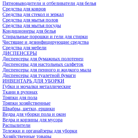
Пятновыводители и отбеливатели для белья
Средства для ковров
Средства для стекол и зеркал
Средства для мытья полов
Средства для мытья посуды
Кондиционеры для белья
Стиральные порошки и гели для стирки
Чистящие и дезинфицирующие средства
Средства для мебели
ДИСПЕНСЕРЫ
Диспенсеры для бумажных полотенец
Диспенсеры для настольных салфеток
Диспенсеры для пенного и жидкого мыла
Диспенсеры для туалетной бумаги
ИНВЕНТАРЬ ДЛЯ УБОРКИ
Губки и мочалки металлические
Ткани в рулонах
Тряпки для пола
Тряпки хозяйственные
Швабры, щетки, ершики
Ведра для уборки пола и окон
Ведра и корзины для мусора
Распылители
Тележки и органайзеры для уборки
Хозяйственные товары