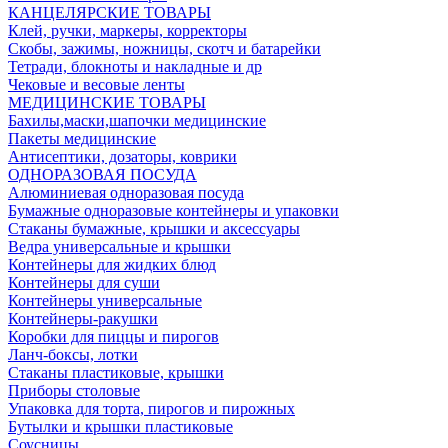
КАНЦЕЛЯРСКИЕ ТОВАРЫ
Клей, ручки, маркеры, корректоры
Скобы, зажимы, ножницы, скотч и батарейки
Тетради, блокноты и накладные и др
Чековые и весовые ленты
МЕДИЦИНСКИЕ ТОВАРЫ
Бахилы,маски,шапочки медицинские
Пакеты медицинские
Антисептики, дозаторы, коврики
ОДНОРАЗОВАЯ ПОСУДА
Алюминиевая одноразовая посуда
Бумажные одноразовые контейнеры и упаковки
Стаканы бумажные, крышки и аксессуары
Ведра универсальные и крышки
Контейнеры для жидких блюд
Контейнеры для суши
Контейнеры универсальные
Контейнеры-ракушки
Коробки для пиццы и пирогов
Ланч-боксы, лотки
Стаканы пластиковые, крышки
Приборы столовые
Упаковка для торта, пирогов и пирожных
Бутылки и крышки пластиковые
Соусницы