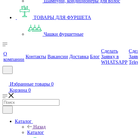
Шампуни, кондиционеры для волос
ТОВАРЫ ДЛЯ ФУРШЕТА
Чашки фуршетные
Сделать
Сде
О
Контакты
Вакансии
Доставка
Блог
Заявку в
Заяв
компании
WHATSAPP
Tele
Избранные товары
0
Корзина
0
Каталог
Назад
Каталог