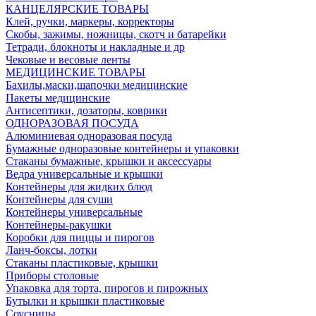
КАНЦЕЛЯРСКИЕ ТОВАРЫ
Клей, ручки, маркеры, корректоры
Скобы, зажимы, ножницы, скотч и батарейки
Тетради, блокноты и накладные и др
Чековые и весовые ленты
МЕДИЦИНСКИЕ ТОВАРЫ
Бахилы,маски,шапочки медицинские
Пакеты медицинские
Антисептики, дозаторы, коврики
ОДНОРАЗОВАЯ ПОСУДА
Алюминиевая одноразовая посуда
Бумажные одноразовые контейнеры и упаковки
Стаканы бумажные, крышки и аксессуары
Ведра универсальные и крышки
Контейнеры для жидких блюд
Контейнеры для суши
Контейнеры универсальные
Контейнеры-ракушки
Коробки для пиццы и пирогов
Ланч-боксы, лотки
Стаканы пластиковые, крышки
Приборы столовые
Упаковка для торта, пирогов и пирожных
Бутылки и крышки пластиковые
Соусницы