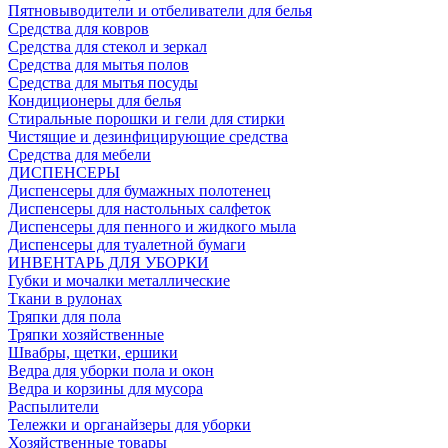
Пятновыводители и отбеливатели для белья
Средства для ковров
Средства для стекол и зеркал
Средства для мытья полов
Средства для мытья посуды
Кондиционеры для белья
Стиральные порошки и гели для стирки
Чистящие и дезинфицирующие средства
Средства для мебели
ДИСПЕНСЕРЫ
Диспенсеры для бумажных полотенец
Диспенсеры для настольных салфеток
Диспенсеры для пенного и жидкого мыла
Диспенсеры для туалетной бумаги
ИНВЕНТАРЬ ДЛЯ УБОРКИ
Губки и мочалки металлические
Ткани в рулонах
Тряпки для пола
Тряпки хозяйственные
Швабры, щетки, ершики
Ведра для уборки пола и окон
Ведра и корзины для мусора
Распылители
Тележки и органайзеры для уборки
Хозяйственные товары