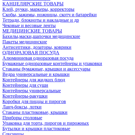
КАНЦЕЛЯРСКИЕ ТОВАРЫ
Клей, ручки, маркеры, корректоры
Скобы, зажимы, ножницы, скотч и батарейки
Тетради, блокноты и накладные и др
Чековые и весовые ленты
МЕДИЦИНСКИЕ ТОВАРЫ
Бахилы,маски,шапочки медицинские
Пакеты медицинские
Антисептики, дозаторы, коврики
ОДНОРАЗОВАЯ ПОСУДА
Алюминиевая одноразовая посуда
Бумажные одноразовые контейнеры и упаковки
Стаканы бумажные, крышки и аксессуары
Ведра универсальные и крышки
Контейнеры для жидких блюд
Контейнеры для суши
Контейнеры универсальные
Контейнеры-ракушки
Коробки для пиццы и пирогов
Ланч-боксы, лотки
Стаканы пластиковые, крышки
Приборы столовые
Упаковка для торта, пирогов и пирожных
Бутылки и крышки пластиковые
Соусницы