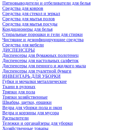
Пятновыводители и отбеливатели для белья
Средства для ковров
Средства для стекол и зеркал
Средства для мытья полов
Средства для мытья посуды
Кондиционеры для белья
Стиральные порошки и гели для стирки
Чистящие и дезинфицирующие средства
Средства для мебели
ДИСПЕНСЕРЫ
Диспенсеры для бумажных полотенец
Диспенсеры для настольных салфеток
Диспенсеры для пенного и жидкого мыла
Диспенсеры для туалетной бумаги
ИНВЕНТАРЬ ДЛЯ УБОРКИ
Губки и мочалки металлические
Ткани в рулонах
Тряпки для пола
Тряпки хозяйственные
Швабры, щетки, ершики
Ведра для уборки пола и окон
Ведра и корзины для мусора
Распылители
Тележки и органайзеры для уборки
Хозяйственные товары