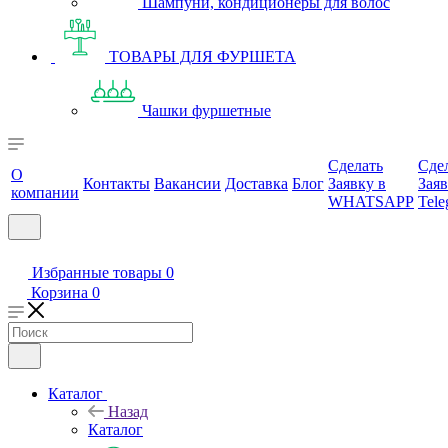
Шампуни, кондиционеры для волос
ТОВАРЫ ДЛЯ ФУРШЕТА
Чашки фуршетные
Сделать
Сде
О
Контакты
Вакансии
Доставка
Блог
Заявку в
Заяв
компании
WHATSAPP
Tele
Избранные товары
0
Корзина
0
Каталог
Назад
Каталог