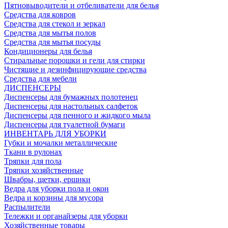
Пятновыводители и отбеливатели для белья
Средства для ковров
Средства для стекол и зеркал
Средства для мытья полов
Средства для мытья посуды
Кондиционеры для белья
Стиральные порошки и гели для стирки
Чистящие и дезинфицирующие средства
Средства для мебели
ДИСПЕНСЕРЫ
Диспенсеры для бумажных полотенец
Диспенсеры для настольных салфеток
Диспенсеры для пенного и жидкого мыла
Диспенсеры для туалетной бумаги
ИНВЕНТАРЬ ДЛЯ УБОРКИ
Губки и мочалки металлические
Ткани в рулонах
Тряпки для пола
Тряпки хозяйственные
Швабры, щетки, ершики
Ведра для уборки пола и окон
Ведра и корзины для мусора
Распылители
Тележки и органайзеры для уборки
Хозяйственные товары