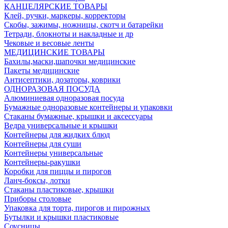
КАНЦЕЛЯРСКИЕ ТОВАРЫ
Клей, ручки, маркеры, корректоры
Скобы, зажимы, ножницы, скотч и батарейки
Тетради, блокноты и накладные и др
Чековые и весовые ленты
МЕДИЦИНСКИЕ ТОВАРЫ
Бахилы,маски,шапочки медицинские
Пакеты медицинские
Антисептики, дозаторы, коврики
ОДНОРАЗОВАЯ ПОСУДА
Алюминиевая одноразовая посуда
Бумажные одноразовые контейнеры и упаковки
Стаканы бумажные, крышки и аксессуары
Ведра универсальные и крышки
Контейнеры для жидких блюд
Контейнеры для суши
Контейнеры универсальные
Контейнеры-ракушки
Коробки для пиццы и пирогов
Ланч-боксы, лотки
Стаканы пластиковые, крышки
Приборы столовые
Упаковка для торта, пирогов и пирожных
Бутылки и крышки пластиковые
Соусницы