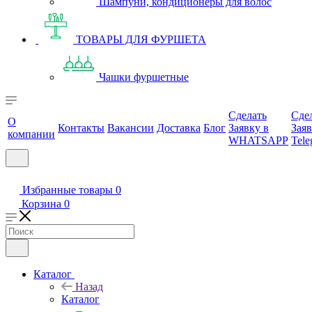
Шампуни, кондиционеры для волос
ТОВАРЫ ДЛЯ ФУРШЕТА
Чашки фуршетные
Сделать
Сде
О
Контакты
Вакансии
Доставка
Блог
Заявку в
Заяв
компании
WHATSAPP
Tele
Избранные товары
0
Корзина
0
Каталог
Назад
Каталог