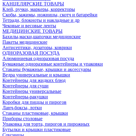
КАНЦЕЛЯРСКИЕ ТОВАРЫ
Клей, ручки, маркеры, корректоры
Скобы, зажимы, ножницы, скотч и батарейки
Тетради, блокноты и накладные и др
Чековые и весовые ленты
МЕДИЦИНСКИЕ ТОВАРЫ
Бахилы,маски,шапочки медицинские
Пакеты медицинские
Антисептики, дозаторы, коврики
ОДНОРАЗОВАЯ ПОСУДА
Алюминиевая одноразовая посуда
Бумажные одноразовые контейнеры и упаковки
Стаканы бумажные, крышки и аксессуары
Ведра универсальные и крышки
Контейнеры для жидких блюд
Контейнеры для суши
Контейнеры универсальные
Контейнеры-ракушки
Коробки для пиццы и пирогов
Ланч-боксы, лотки
Стаканы пластиковые, крышки
Приборы столовые
Упаковка для торта, пирогов и пирожных
Бутылки и крышки пластиковые
Соусницы