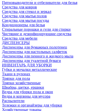
Пятновыводители и отбеливатели для белья
Средства для ковров
Средства для стекол и зеркал
Средства для мытья полов
Средства для мытья посуды
Кондиционеры для белья
Стиральные порошки и гели для стирки
Чистящие и дезинфицирующие средства
Средства для мебели
ДИСПЕНСЕРЫ
Диспенсеры для бумажных полотенец
Диспенсеры для настольных салфеток
Диспенсеры для пенного и жидкого мыла
Диспенсеры для туалетной бумаги
ИНВЕНТАРЬ ДЛЯ УБОРКИ
Губки и мочалки металлические
Ткани в рулонах
Тряпки для пола
Тряпки хозяйственные
Швабры, щетки, ершики
Ведра для уборки пола и окон
Ведра и корзины для мусора
Распылители
Тележки и органайзеры для уборки
Хозяйственные товары