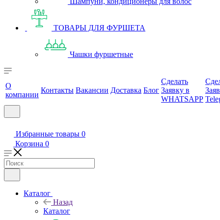
Шампуни, кондиционеры для волос
ТОВАРЫ ДЛЯ ФУРШЕТА
Чашки фуршетные
Сделать
Сде
О
Контакты
Вакансии
Доставка
Блог
Заявку в
Заяв
компании
WHATSAPP
Tele
Избранные товары
0
Корзина
0
Каталог
Назад
Каталог