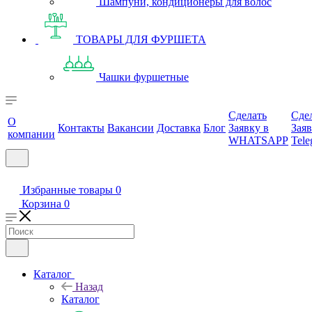
Шампуни, кондиционеры для волос
ТОВАРЫ ДЛЯ ФУРШЕТА
Чашки фуршетные
Сделать
Сде
О
Контакты
Вакансии
Доставка
Блог
Заявку в
Заяв
компании
WHATSAPP
Tele
Избранные товары
0
Корзина
0
Каталог
Назад
Каталог