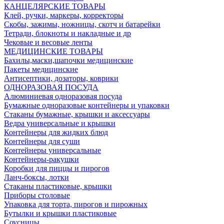
КАНЦЕЛЯРСКИЕ ТОВАРЫ
Клей, ручки, маркеры, корректоры
Скобы, зажимы, ножницы, скотч и батарейки
Тетради, блокноты и накладные и др
Чековые и весовые ленты
МЕДИЦИНСКИЕ ТОВАРЫ
Бахилы,маски,шапочки медицинские
Пакеты медицинские
Антисептики, дозаторы, коврики
ОДНОРАЗОВАЯ ПОСУДА
Алюминиевая одноразовая посуда
Бумажные одноразовые контейнеры и упаковки
Стаканы бумажные, крышки и аксессуары
Ведра универсальные и крышки
Контейнеры для жидких блюд
Контейнеры для суши
Контейнеры универсальные
Контейнеры-ракушки
Коробки для пиццы и пирогов
Ланч-боксы, лотки
Стаканы пластиковые, крышки
Приборы столовые
Упаковка для торта, пирогов и пирожных
Бутылки и крышки пластиковые
Соусницы