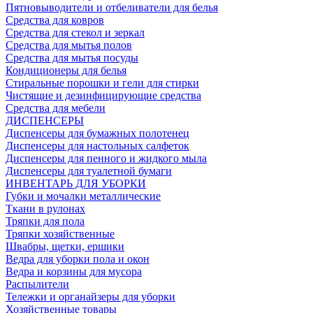
Пятновыводители и отбеливатели для белья
Средства для ковров
Средства для стекол и зеркал
Средства для мытья полов
Средства для мытья посуды
Кондиционеры для белья
Стиральные порошки и гели для стирки
Чистящие и дезинфицирующие средства
Средства для мебели
ДИСПЕНСЕРЫ
Диспенсеры для бумажных полотенец
Диспенсеры для настольных салфеток
Диспенсеры для пенного и жидкого мыла
Диспенсеры для туалетной бумаги
ИНВЕНТАРЬ ДЛЯ УБОРКИ
Губки и мочалки металлические
Ткани в рулонах
Тряпки для пола
Тряпки хозяйственные
Швабры, щетки, ершики
Ведра для уборки пола и окон
Ведра и корзины для мусора
Распылители
Тележки и органайзеры для уборки
Хозяйственные товары