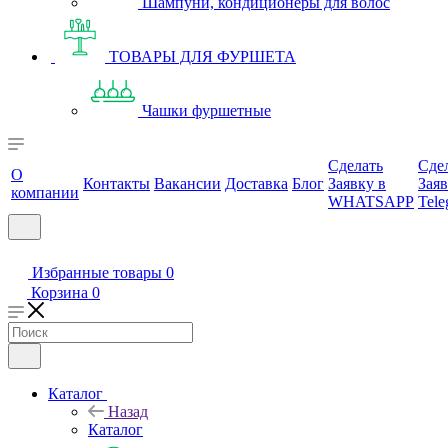
Шампуни, кондиционеры для волос
ТОВАРЫ ДЛЯ ФУРШЕТА
Чашки фуршетные
Сделать
Сде
О
Контакты
Вакансии
Доставка
Блог
Заявку в
Заяв
компании
WHATSAPP
Tele
Избранные товары
0
Корзина
0
Каталог
Назад
Каталог