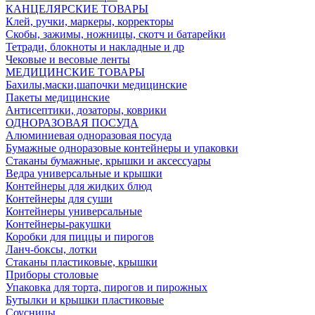
КАНЦЕЛЯРСКИЕ ТОВАРЫ
Клей, ручки, маркеры, корректоры
Скобы, зажимы, ножницы, скотч и батарейки
Тетради, блокноты и накладные и др
Чековые и весовые ленты
МЕДИЦИНСКИЕ ТОВАРЫ
Бахилы,маски,шапочки медицинские
Пакеты медицинские
Антисептики, дозаторы, коврики
ОДНОРАЗОВАЯ ПОСУДА
Алюминиевая одноразовая посуда
Бумажные одноразовые контейнеры и упаковки
Стаканы бумажные, крышки и аксессуары
Ведра универсальные и крышки
Контейнеры для жидких блюд
Контейнеры для суши
Контейнеры универсальные
Контейнеры-ракушки
Коробки для пиццы и пирогов
Ланч-боксы, лотки
Стаканы пластиковые, крышки
Приборы столовые
Упаковка для торта, пирогов и пирожных
Бутылки и крышки пластиковые
Соусницы