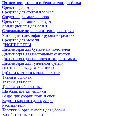
Пятновыводители и отбеливатели для белья
Средства для ковров
Средства для стекол и зеркал
Средства для мытья полов
Средства для мытья посуды
Кондиционеры для белья
Стиральные порошки и гели для стирки
Чистящие и дезинфицирующие средства
Средства для мебели
ДИСПЕНСЕРЫ
Диспенсеры для бумажных полотенец
Диспенсеры для настольных салфеток
Диспенсеры для пенного и жидкого мыла
Диспенсеры для туалетной бумаги
ИНВЕНТАРЬ ДЛЯ УБОРКИ
Губки и мочалки металлические
Ткани в рулонах
Тряпки для пола
Тряпки хозяйственные
Швабры, щетки, ершики
Ведра для уборки пола и окон
Ведра и корзины для мусора
Распылители
Тележки и органайзеры для уборки
Хозяйственные товары