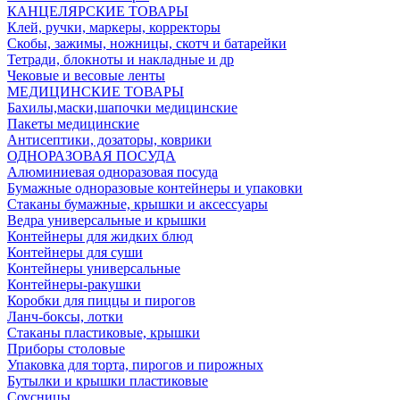
КАНЦЕЛЯРСКИЕ ТОВАРЫ
Клей, ручки, маркеры, корректоры
Скобы, зажимы, ножницы, скотч и батарейки
Тетради, блокноты и накладные и др
Чековые и весовые ленты
МЕДИЦИНСКИЕ ТОВАРЫ
Бахилы,маски,шапочки медицинские
Пакеты медицинские
Антисептики, дозаторы, коврики
ОДНОРАЗОВАЯ ПОСУДА
Алюминиевая одноразовая посуда
Бумажные одноразовые контейнеры и упаковки
Стаканы бумажные, крышки и аксессуары
Ведра универсальные и крышки
Контейнеры для жидких блюд
Контейнеры для суши
Контейнеры универсальные
Контейнеры-ракушки
Коробки для пиццы и пирогов
Ланч-боксы, лотки
Стаканы пластиковые, крышки
Приборы столовые
Упаковка для торта, пирогов и пирожных
Бутылки и крышки пластиковые
Соусницы