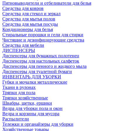
Пятновыводители и отбеливатели для белья
Средства для ковров
Средства для стекол и зеркал
Средства для мытья полов
Средства для мытья посуды
Кондиционеры для белья
Стиральные порошки и гели для стирки
Чистящие и дезинфицирующие средства
Средства для мебели
ДИСПЕНСЕРЫ
Диспенсеры для бумажных полотенец
Диспенсеры для настольных салфеток
Диспенсеры для пенного и жидкого мыла
Диспенсеры для туалетной бумаги
ИНВЕНТАРЬ ДЛЯ УБОРКИ
Губки и мочалки металлические
Ткани в рулонах
Тряпки для пола
Тряпки хозяйственные
Швабры, щетки, ершики
Ведра для уборки пола и окон
Ведра и корзины для мусора
Распылители
Тележки и органайзеры для уборки
Хозяйственные товары