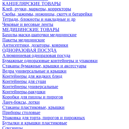
КАНЦЕЛЯРСКИЕ ТОВАРЫ
Клей, ручки, маркеры, корректоры
Скобы, зажимы, ножницы, скотч и батарейки
Тетради, блокноты и накладные и др
Чековые и весовые ленты
МЕДИЦИНСКИЕ ТОВАРЫ
Бахилы,маски,шапочки медицинские
Пакеты медицинские
Антисептики, дозаторы, коврики
ОДНОРАЗОВАЯ ПОСУДА
Алюминиевая одноразовая посуда
Бумажные одноразовые контейнеры и упаковки
Стаканы бумажные, крышки и аксессуары
Ведра универсальные и крышки
Контейнеры для жидких блюд
Контейнеры для суши
Контейнеры универсальные
Контейнеры-ракушки
Коробки для пиццы и пирогов
Ланч-боксы, лотки
Стаканы пластиковые, крышки
Приборы столовые
Упаковка для торта, пирогов и пирожных
Бутылки и крышки пластиковые
Соусницы