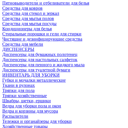
Пятновыводители и отбеливатели для белья
Средства для ковров
Средства для стекол и зеркал
Средства для мытья полов
Средства для мытья посуды
Кондиционеры для белья
Стиральные порошки и гели для стирки
Чистящие и дезинфицирующие средства
Средства для мебели
ДИСПЕНСЕРЫ
Диспенсеры для бумажных полотенец
Диспенсеры для настольных салфеток
Диспенсеры для пенного и жидкого мыла
Диспенсеры для туалетной бумаги
ИНВЕНТАРЬ ДЛЯ УБОРКИ
Губки и мочалки металлические
Ткани в рулонах
Тряпки для пола
Тряпки хозяйственные
Швабры, щетки, ершики
Ведра для уборки пола и окон
Ведра и корзины для мусора
Распылители
Тележки и органайзеры для уборки
Хозяйственные товары