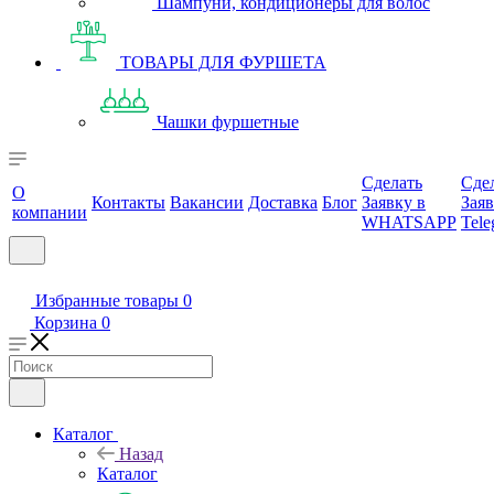
Шампуни, кондиционеры для волос
ТОВАРЫ ДЛЯ ФУРШЕТА
Чашки фуршетные
Сделать
Сде
О
Контакты
Вакансии
Доставка
Блог
Заявку в
Заяв
компании
WHATSAPP
Tele
Избранные товары
0
Корзина
0
Каталог
Назад
Каталог