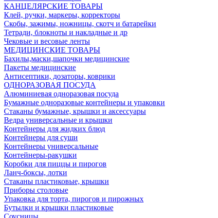
КАНЦЕЛЯРСКИЕ ТОВАРЫ
Клей, ручки, маркеры, корректоры
Скобы, зажимы, ножницы, скотч и батарейки
Тетради, блокноты и накладные и др
Чековые и весовые ленты
МЕДИЦИНСКИЕ ТОВАРЫ
Бахилы,маски,шапочки медицинские
Пакеты медицинские
Антисептики, дозаторы, коврики
ОДНОРАЗОВАЯ ПОСУДА
Алюминиевая одноразовая посуда
Бумажные одноразовые контейнеры и упаковки
Стаканы бумажные, крышки и аксессуары
Ведра универсальные и крышки
Контейнеры для жидких блюд
Контейнеры для суши
Контейнеры универсальные
Контейнеры-ракушки
Коробки для пиццы и пирогов
Ланч-боксы, лотки
Стаканы пластиковые, крышки
Приборы столовые
Упаковка для торта, пирогов и пирожных
Бутылки и крышки пластиковые
Соусницы