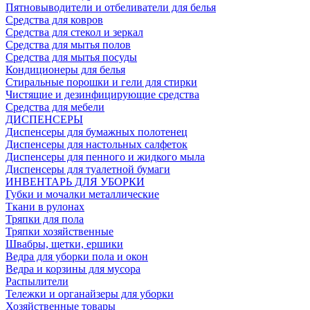
Пятновыводители и отбеливатели для белья
Средства для ковров
Средства для стекол и зеркал
Средства для мытья полов
Средства для мытья посуды
Кондиционеры для белья
Стиральные порошки и гели для стирки
Чистящие и дезинфицирующие средства
Средства для мебели
ДИСПЕНСЕРЫ
Диспенсеры для бумажных полотенец
Диспенсеры для настольных салфеток
Диспенсеры для пенного и жидкого мыла
Диспенсеры для туалетной бумаги
ИНВЕНТАРЬ ДЛЯ УБОРКИ
Губки и мочалки металлические
Ткани в рулонах
Тряпки для пола
Тряпки хозяйственные
Швабры, щетки, ершики
Ведра для уборки пола и окон
Ведра и корзины для мусора
Распылители
Тележки и органайзеры для уборки
Хозяйственные товары