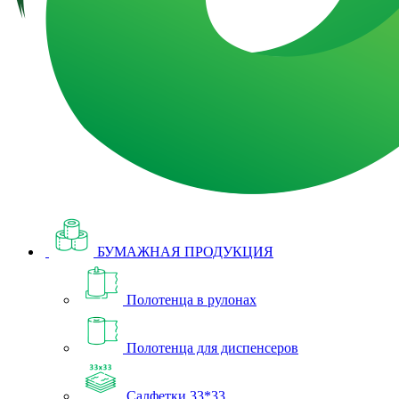
БУМАЖНАЯ ПРОДУКЦИЯ
Полотенца в рулонах
Полотенца для диспенсеров
Салфетки 33*33