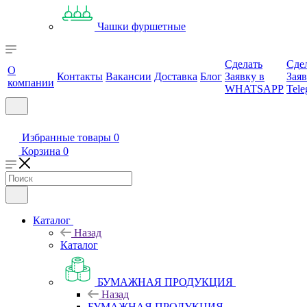
Чашки фуршетные
Сделать
Сде
О
Контакты
Вакансии
Доставка
Блог
Заявку в
Заяв
компании
WHATSAPP
Tele
Избранные товары
0
Корзина
0
Каталог
Назад
Каталог
БУМАЖНАЯ ПРОДУКЦИЯ
Назад
БУМАЖНАЯ ПРОДУКЦИЯ