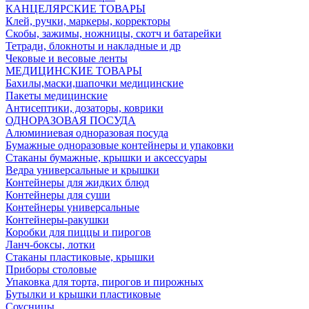
КАНЦЕЛЯРСКИЕ ТОВАРЫ
Клей, ручки, маркеры, корректоры
Скобы, зажимы, ножницы, скотч и батарейки
Тетради, блокноты и накладные и др
Чековые и весовые ленты
МЕДИЦИНСКИЕ ТОВАРЫ
Бахилы,маски,шапочки медицинские
Пакеты медицинские
Антисептики, дозаторы, коврики
ОДНОРАЗОВАЯ ПОСУДА
Алюминиевая одноразовая посуда
Бумажные одноразовые контейнеры и упаковки
Стаканы бумажные, крышки и аксессуары
Ведра универсальные и крышки
Контейнеры для жидких блюд
Контейнеры для суши
Контейнеры универсальные
Контейнеры-ракушки
Коробки для пиццы и пирогов
Ланч-боксы, лотки
Стаканы пластиковые, крышки
Приборы столовые
Упаковка для торта, пирогов и пирожных
Бутылки и крышки пластиковые
Соусницы