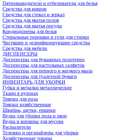
Пятновыводители и отбеливатели для белья
Средства для ковров
Средства для стекол и зеркал
Средства для мытья полов
Средства для мытья посуды
Кондиционеры для белья
Стиральные порошки и гели для стирки
Чистящие и дезинфицирующие средства
Средства для мебели
ДИСПЕНСЕРЫ
Диспенсеры для бумажных полотенец
Диспенсеры для настольных салфеток
Диспенсеры для пенного и жидкого мыла
Диспенсеры для туалетной бумаги
ИНВЕНТАРЬ ДЛЯ УБОРКИ
Губки и мочалки металлические
Ткани в рулонах
Тряпки для пола
Тряпки хозяйственные
Швабры, щетки, ершики
Ведра для уборки пола и окон
Ведра и корзины для мусора
Распылители
Тележки и органайзеры для уборки
Хозяйственные товары