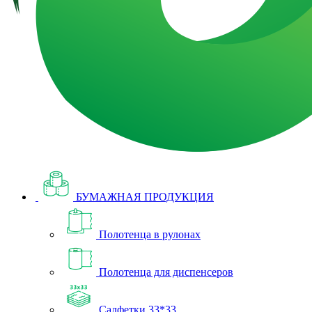
БУМАЖНАЯ ПРОДУКЦИЯ
Полотенца в рулонах
Полотенца для диспенсеров
Салфетки 33*33