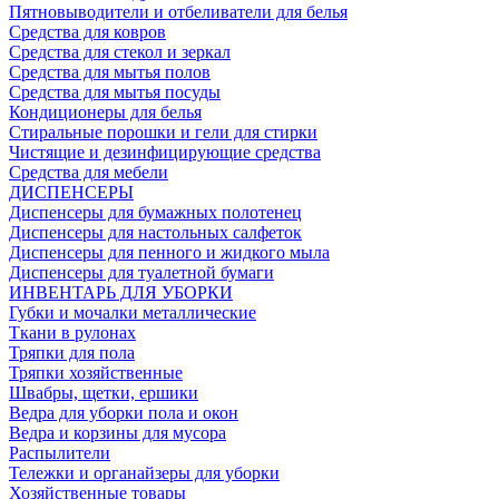
Пятновыводители и отбеливатели для белья
Средства для ковров
Средства для стекол и зеркал
Средства для мытья полов
Средства для мытья посуды
Кондиционеры для белья
Стиральные порошки и гели для стирки
Чистящие и дезинфицирующие средства
Средства для мебели
ДИСПЕНСЕРЫ
Диспенсеры для бумажных полотенец
Диспенсеры для настольных салфеток
Диспенсеры для пенного и жидкого мыла
Диспенсеры для туалетной бумаги
ИНВЕНТАРЬ ДЛЯ УБОРКИ
Губки и мочалки металлические
Ткани в рулонах
Тряпки для пола
Тряпки хозяйственные
Швабры, щетки, ершики
Ведра для уборки пола и окон
Ведра и корзины для мусора
Распылители
Тележки и органайзеры для уборки
Хозяйственные товары