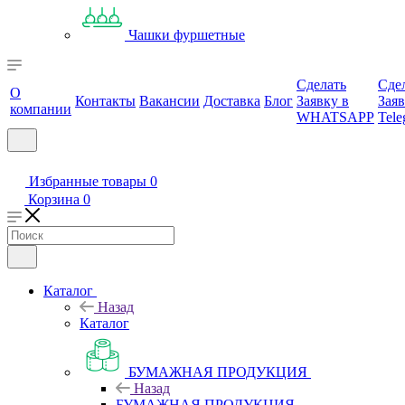
Чашки фуршетные
Сделать
Сде
О
Контакты
Вакансии
Доставка
Блог
Заявку в
Заяв
компании
WHATSAPP
Tele
Избранные товары
0
Корзина
0
Каталог
Назад
Каталог
БУМАЖНАЯ ПРОДУКЦИЯ
Назад
БУМАЖНАЯ ПРОДУКЦИЯ