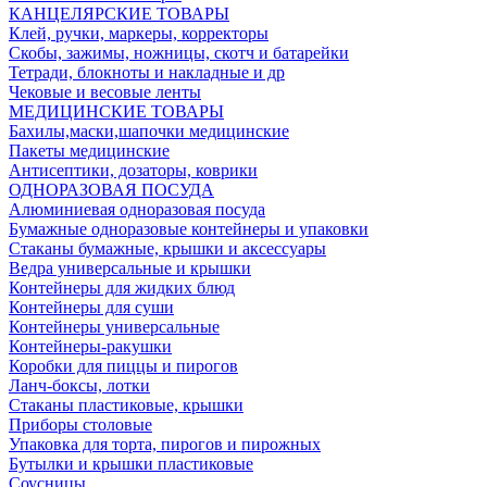
КАНЦЕЛЯРСКИЕ ТОВАРЫ
Клей, ручки, маркеры, корректоры
Скобы, зажимы, ножницы, скотч и батарейки
Тетради, блокноты и накладные и др
Чековые и весовые ленты
МЕДИЦИНСКИЕ ТОВАРЫ
Бахилы,маски,шапочки медицинские
Пакеты медицинские
Антисептики, дозаторы, коврики
ОДНОРАЗОВАЯ ПОСУДА
Алюминиевая одноразовая посуда
Бумажные одноразовые контейнеры и упаковки
Стаканы бумажные, крышки и аксессуары
Ведра универсальные и крышки
Контейнеры для жидких блюд
Контейнеры для суши
Контейнеры универсальные
Контейнеры-ракушки
Коробки для пиццы и пирогов
Ланч-боксы, лотки
Стаканы пластиковые, крышки
Приборы столовые
Упаковка для торта, пирогов и пирожных
Бутылки и крышки пластиковые
Соусницы