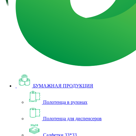
БУМАЖНАЯ ПРОДУКЦИЯ
Полотенца в рулонах
Полотенца для диспенсеров
Салфетки 33*33