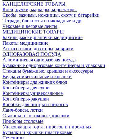
КАНЦЕЛЯРСКИЕ ТОВАРЫ
Клей, ручки, маркеры, корректоры
Скобы, зажимы, ножницы, скотч и батарейки
Тетради, блокноты и накладные и др
Чековые и весовые ленты
МЕДИЦИНСКИЕ ТОВАРЫ
Бахилы,маски,шапочки медицинские
Пакеты медицинские
Антисептики, дозаторы, коврики
ОДНОРАЗОВАЯ ПОСУДА
Алюминиевая одноразовая посуда
Бумажные одноразовые контейнеры и упаковки
Стаканы бумажные, крышки и аксессуары
Ведра универсальные и крышки
Контейнеры для жидких блюд
Контейнеры для суши
Контейнеры универсальные
Контейнеры-ракушки
Коробки для пиццы и пирогов
Ланч-боксы, лотки
Стаканы пластиковые, крышки
Приборы столовые
Упаковка для торта, пирогов и пирожных
Бутылки и крышки пластиковые
Соусницы