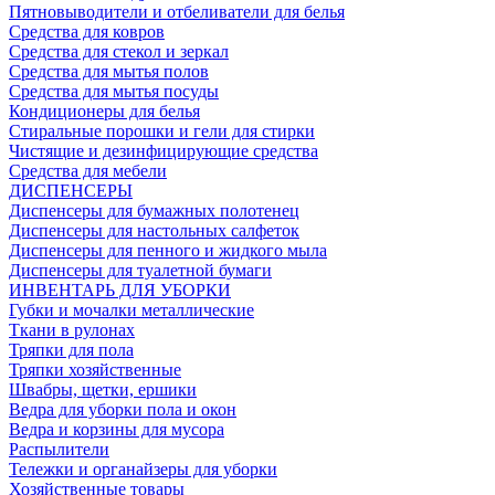
Пятновыводители и отбеливатели для белья
Средства для ковров
Средства для стекол и зеркал
Средства для мытья полов
Средства для мытья посуды
Кондиционеры для белья
Стиральные порошки и гели для стирки
Чистящие и дезинфицирующие средства
Средства для мебели
ДИСПЕНСЕРЫ
Диспенсеры для бумажных полотенец
Диспенсеры для настольных салфеток
Диспенсеры для пенного и жидкого мыла
Диспенсеры для туалетной бумаги
ИНВЕНТАРЬ ДЛЯ УБОРКИ
Губки и мочалки металлические
Ткани в рулонах
Тряпки для пола
Тряпки хозяйственные
Швабры, щетки, ершики
Ведра для уборки пола и окон
Ведра и корзины для мусора
Распылители
Тележки и органайзеры для уборки
Хозяйственные товары