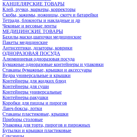
КАНЦЕЛЯРСКИЕ ТОВАРЫ
Клей, ручки, маркеры, корректоры
Скобы, зажимы, ножницы, скотч и батарейки
Тетради, блокноты и накладные и др
Чековые и весовые ленты
МЕДИЦИНСКИЕ ТОВАРЫ
Бахилы,маски,шапочки медицинские
Пакеты медицинские
Антисептики, дозаторы, коврики
ОДНОРАЗОВАЯ ПОСУДА
Алюминиевая одноразовая посуда
Бумажные одноразовые контейнеры и упаковки
Стаканы бумажные, крышки и аксессуары
Ведра универсальные и крышки
Контейнеры для жидких блюд
Контейнеры для суши
Контейнеры универсальные
Контейнеры-ракушки
Коробки для пиццы и пирогов
Ланч-боксы, лотки
Стаканы пластиковые, крышки
Приборы столовые
Упаковка для торта, пирогов и пирожных
Бутылки и крышки пластиковые
Соусницы