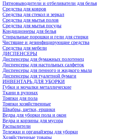
Пятновыводители и отбеливатели для белья
Средства для ковров
Средства для стекол и зеркал
Средства для мытья полов
Средства для мытья посуды
Кондиционеры для белья
Стиральные порошки и гели для стирки
Чистящие и дезинфицирующие средства
Средства для мебели
ДИСПЕНСЕРЫ
Диспенсеры для бумажных полотенец
Диспенсеры для настольных салфеток
Диспенсеры для пенного и жидкого мыла
Диспенсеры для туалетной бумаги
ИНВЕНТАРЬ ДЛЯ УБОРКИ
Губки и мочалки металлические
Ткани в рулонах
Тряпки для пола
Тряпки хозяйственные
Швабры, щетки, ершики
Ведра для уборки пола и окон
Ведра и корзины для мусора
Распылители
Тележки и органайзеры для уборки
Хозяйственные товары