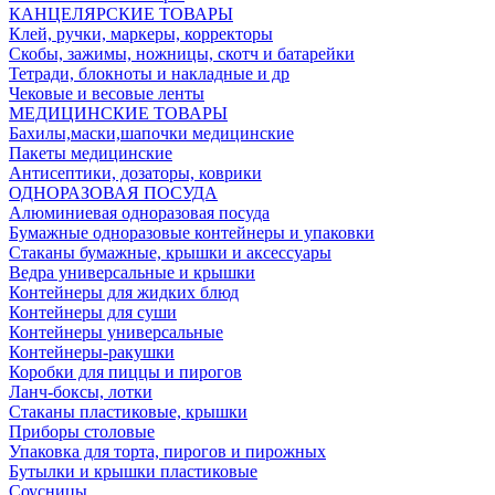
КАНЦЕЛЯРСКИЕ ТОВАРЫ
Клей, ручки, маркеры, корректоры
Скобы, зажимы, ножницы, скотч и батарейки
Тетради, блокноты и накладные и др
Чековые и весовые ленты
МЕДИЦИНСКИЕ ТОВАРЫ
Бахилы,маски,шапочки медицинские
Пакеты медицинские
Антисептики, дозаторы, коврики
ОДНОРАЗОВАЯ ПОСУДА
Алюминиевая одноразовая посуда
Бумажные одноразовые контейнеры и упаковки
Стаканы бумажные, крышки и аксессуары
Ведра универсальные и крышки
Контейнеры для жидких блюд
Контейнеры для суши
Контейнеры универсальные
Контейнеры-ракушки
Коробки для пиццы и пирогов
Ланч-боксы, лотки
Стаканы пластиковые, крышки
Приборы столовые
Упаковка для торта, пирогов и пирожных
Бутылки и крышки пластиковые
Соусницы