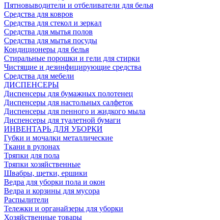
Пятновыводители и отбеливатели для белья
Средства для ковров
Средства для стекол и зеркал
Средства для мытья полов
Средства для мытья посуды
Кондиционеры для белья
Стиральные порошки и гели для стирки
Чистящие и дезинфицирующие средства
Средства для мебели
ДИСПЕНСЕРЫ
Диспенсеры для бумажных полотенец
Диспенсеры для настольных салфеток
Диспенсеры для пенного и жидкого мыла
Диспенсеры для туалетной бумаги
ИНВЕНТАРЬ ДЛЯ УБОРКИ
Губки и мочалки металлические
Ткани в рулонах
Тряпки для пола
Тряпки хозяйственные
Швабры, щетки, ершики
Ведра для уборки пола и окон
Ведра и корзины для мусора
Распылители
Тележки и органайзеры для уборки
Хозяйственные товары