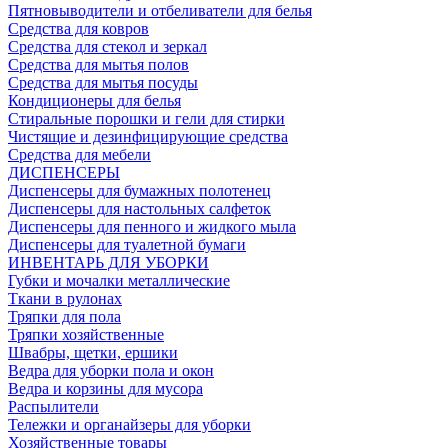
Пятновыводители и отбеливатели для белья
Средства для ковров
Средства для стекол и зеркал
Средства для мытья полов
Средства для мытья посуды
Кондиционеры для белья
Стиральные порошки и гели для стирки
Чистящие и дезинфицирующие средства
Средства для мебели
ДИСПЕНСЕРЫ
Диспенсеры для бумажных полотенец
Диспенсеры для настольных салфеток
Диспенсеры для пенного и жидкого мыла
Диспенсеры для туалетной бумаги
ИНВЕНТАРЬ ДЛЯ УБОРКИ
Губки и мочалки металлические
Ткани в рулонах
Тряпки для пола
Тряпки хозяйственные
Швабры, щетки, ершики
Ведра для уборки пола и окон
Ведра и корзины для мусора
Распылители
Тележки и органайзеры для уборки
Хозяйственные товары