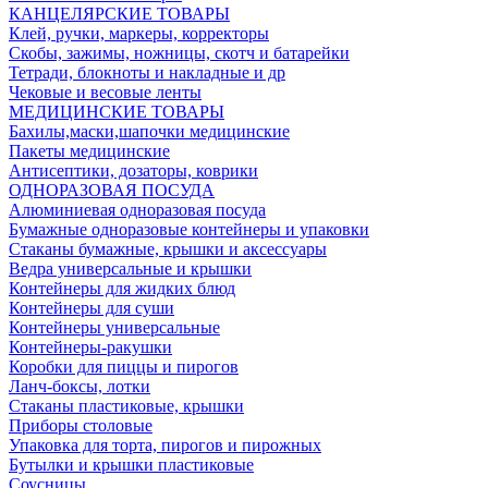
КАНЦЕЛЯРСКИЕ ТОВАРЫ
Клей, ручки, маркеры, корректоры
Скобы, зажимы, ножницы, скотч и батарейки
Тетради, блокноты и накладные и др
Чековые и весовые ленты
МЕДИЦИНСКИЕ ТОВАРЫ
Бахилы,маски,шапочки медицинские
Пакеты медицинские
Антисептики, дозаторы, коврики
ОДНОРАЗОВАЯ ПОСУДА
Алюминиевая одноразовая посуда
Бумажные одноразовые контейнеры и упаковки
Стаканы бумажные, крышки и аксессуары
Ведра универсальные и крышки
Контейнеры для жидких блюд
Контейнеры для суши
Контейнеры универсальные
Контейнеры-ракушки
Коробки для пиццы и пирогов
Ланч-боксы, лотки
Стаканы пластиковые, крышки
Приборы столовые
Упаковка для торта, пирогов и пирожных
Бутылки и крышки пластиковые
Соусницы